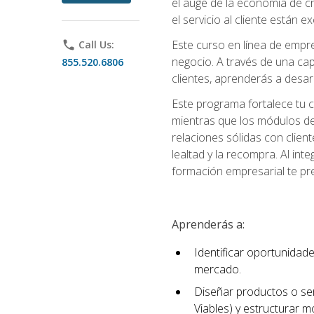
el auge de la economía de c
el servicio al cliente están 
Este curso en línea de empre
phone
Call Us:
negocio. A través de una cap
855.520.6806
clientes, aprenderás a desa
Este programa fortalece tu c
mientras que los módulos de
relaciones sólidas con clien
lealtad y la recompra. Al int
formación empresarial te pre
Aprenderás a:
Identificar oportunidade
mercado.
Diseñar productos o ser
Viables) y estructurar 