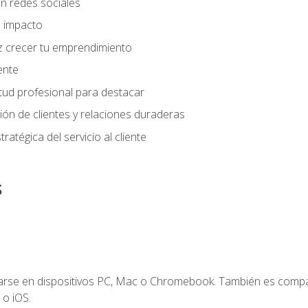
n redes sociales
 impacto
z crecer tu emprendimiento
iente
tud profesional para destacar
tión de clientes y relaciones duraderas
ratégica del servicio al cliente
s
zarse en dispositivos PC, Mac o Chromebook. También es compa
 o iOS.