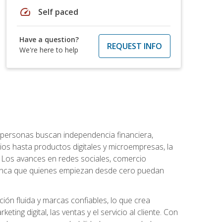
speed
Self paced
Have a question?
REQUEST INFO
We're here to help
personas buscan independencia financiera,
ios hasta productos digitales y microempresas, la
Los avances en redes sociales, comercio
e nunca que quienes empiezan desde cero puedan
ón fluida y marcas confiables, lo que crea
ng digital, las ventas y el servicio al cliente. Con