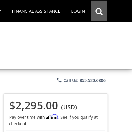
Y
FINANCIAL ASSISTANCE
LOGIN
phone
Call Us: 855.520.6806
$2,295.00
(USD)
Affirm
Pay over time with
. See if you qualify at
checkout.