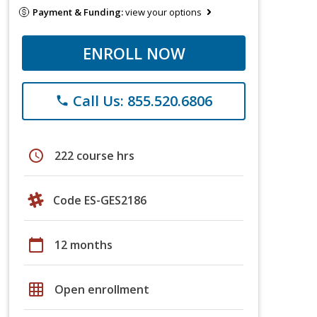
Payment & Funding:
view your options
ENROLL NOW
Call Us: 855.520.6806
phone
schedule
222 course hrs
Code ES-GES2186
calendar_today
12 months
grid_on
Open enrollment