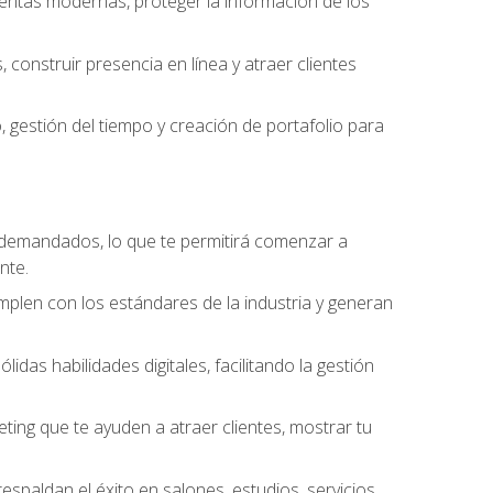
amientas modernas, proteger la información de los
construir presencia en línea y atraer clientes
gestión del tiempo y creación de portafolio para
 demandados, lo que te permitirá comenzar a
nte.
umplen con los estándares de la industria y generan
as habilidades digitales, facilitando la gestión
ting que te ayuden a atraer clientes, mostrar tu
espaldan el éxito en salones, estudios, servicios