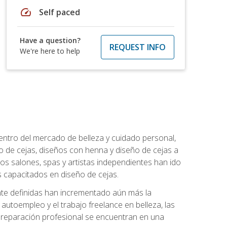
speed
Self paced
Have a question?
REQUEST INFO
We're here to help
entro del mercado de belleza y cuidado personal,
 de cejas, diseños con henna y diseño de cejas a
los salones, spas y artistas independientes han ido
 capacitados en diseño de cejas.
ente definidas han incrementado aún más la
l autoempleo y el trabajo freelance en belleza, las
 preparación profesional se encuentran en una