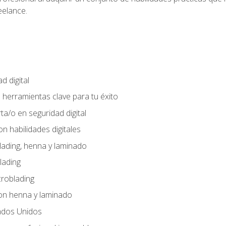
eelance.
d digital
: herramientas clave para tu éxito
ta/o en seguridad digital
n habilidades digitales
lading, henna y laminado
lading
croblading
on henna y laminado
ados Unidos