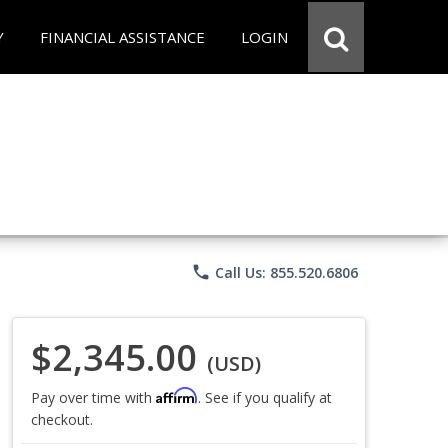
Y
FINANCIAL ASSISTANCE
LOGIN
phone
Call Us: 855.520.6806
$2,345.00
(USD)
Affirm
Pay over time with
. See if you qualify at
checkout.