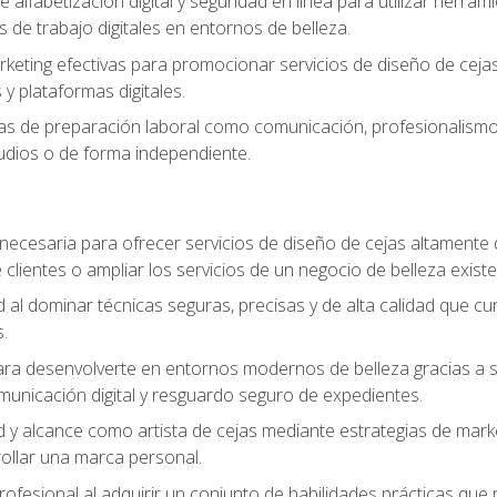
e alfabetización digital y seguridad en línea para utilizar herr
os de trabajo digitales en entornos de belleza.
keting efectivas para promocionar servicios de diseño de cejas, 
y plataformas digitales.
s de preparación laboral como comunicación, profesionalismo, 
tudios o de forma independiente.
necesaria para ofrecer servicios de diseño de cejas altamente
 clientes o ampliar los servicios de un negocio de belleza existe
ad al dominar técnicas seguras, precisas y de alta calidad que c
.
a desenvolverte en entornos modernos de belleza gracias a sólid
omunicación digital y resguardo seguro de expedientes.
ad y alcance como artista de cejas mediante estrategias de marke
rollar una marca personal.
rofesional al adquirir un conjunto de habilidades prácticas que r