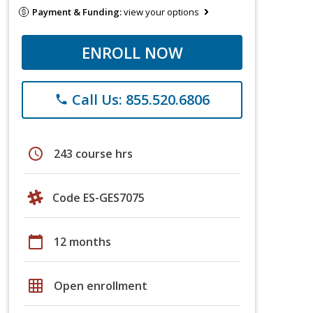
Payment & Funding:
view your options
ENROLL NOW
Call Us: 855.520.6806
phone
schedule
243 course hrs
Code ES-GES7075
calendar_today
12 months
grid_on
Open enrollment