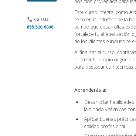
posición privilegiada para i
Este curso integral como
Art
éxito en la industria de la 
phone
Call Us:
tiempo que desarrollas exper
855.520.6806
fortalece tu alfabetización d
de los clientes e incluso te
Al finalizar el curso, conta
o lanzar tu propio negocio d
para destacar con técnicas de
Aprenderás a:
Desarrollar habilidades 
laminado y técnicas con
Aplicar buenas prácticas
calidad profesional.