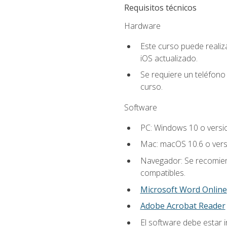
Requisitos técnicos
Hardware
Este curso puede reali
iOS actualizado.
Se requiere un teléfono 
curso.
Software
PC: Windows 10 o versi
Mac: macOS 10.6 o vers
Navegador: Se recomiend
compatibles.
Microsoft Word Online
Adobe Acrobat Reader
El software debe estar i